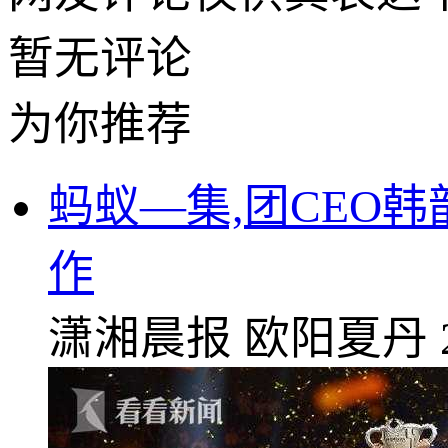
暂无评论
为你推荐
蚂蚁—集,团CEO
作
潇湘晨报
欧阳夏丹