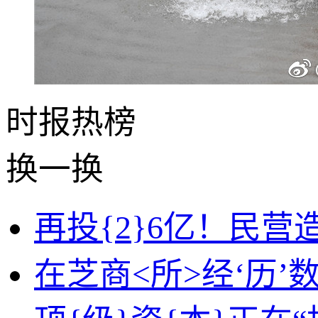
时报
热榜
换一换
再投{2}6亿！民
在芝商<所>经‘历