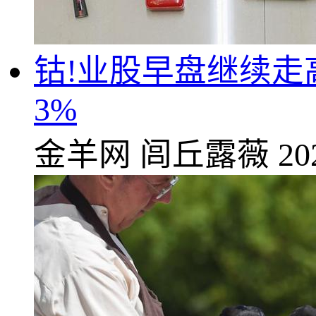
钴!业股早盘继续走
3%
金羊网
闾丘露薇
20