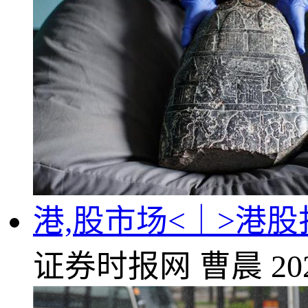
港,股市场<｜>港
证券时报网
曹晨
20