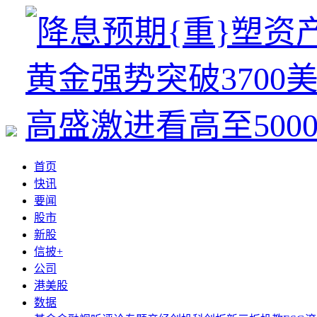
首页
快讯
要闻
股市
新股
信披+
公司
港美股
数据