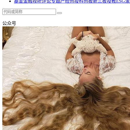
基金
金融
视听
评论
专题
产经
创投
科创板
新三板
投教
ESG
滚
公众号