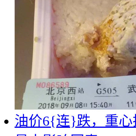
油价6{连}跌，重