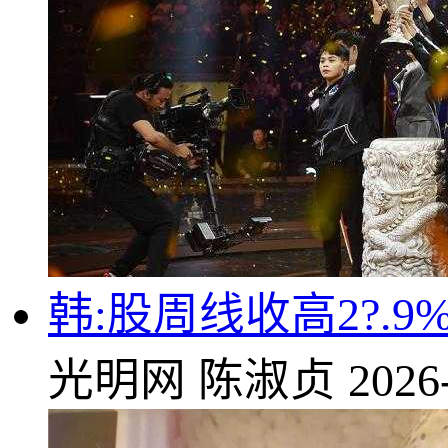
韩:股周线收高2?.
光明网
陈淑贞
2026